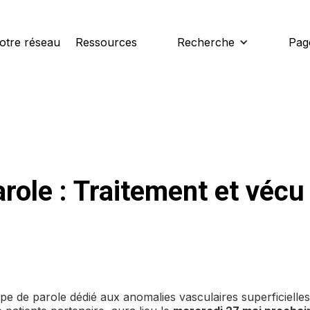
otre réseau
Ressources
Recherche
Pag
role : Traitement et vécu
pe de parole dédié aux anomalies vasculaires superficiell