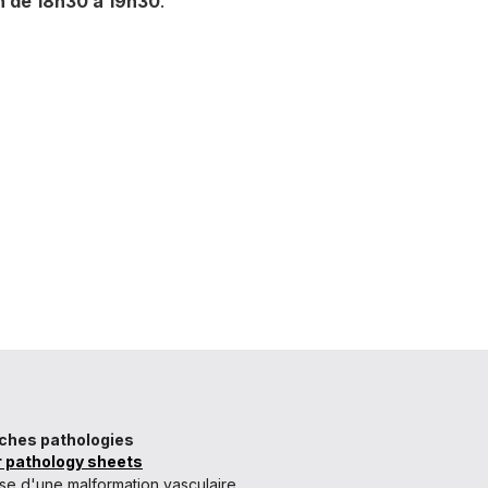
n de 18h30 à 19h30
.
iches pathologies
r pathology sheets
se d'une malformation vasculaire