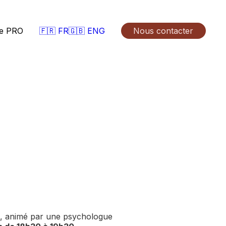
🇫🇷 FR
🇬🇧 ENG
e PRO
Nous contacter
es, animé par une psychologue