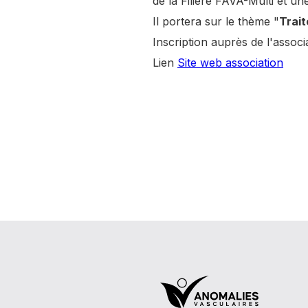
de la Filière FAVA-Multi et un
Il portera sur le thème "
Trai
Inscription auprès de l'asso
Lien
Site web association