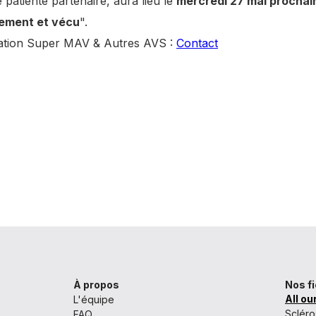
e patiente partenaire, aura lieu le
mercredi 27 mai prochai
tement et vécu
".
ciation Super MAV & Autres AVS :
Contact
À propos
Nos f
All ou
L'équipe
Scléro
FAQ