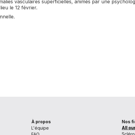
lies vasculaires superficielles, animés par une psychologu
lieu le 12 février.
nnelle.
À propos
Nos f
All ou
L'équipe
Scléro
FAQ