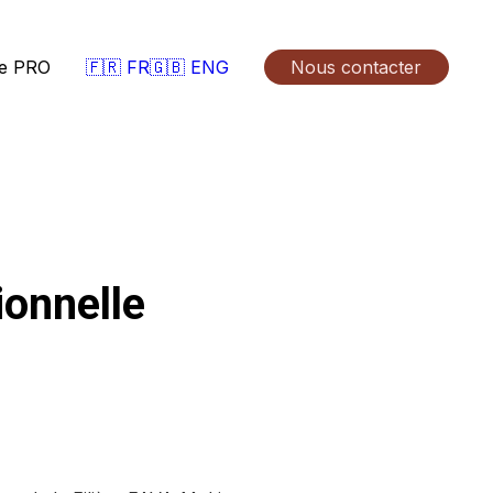
🇫🇷 FR
🇬🇧 ENG
e PRO
Nous contacter
ionnelle