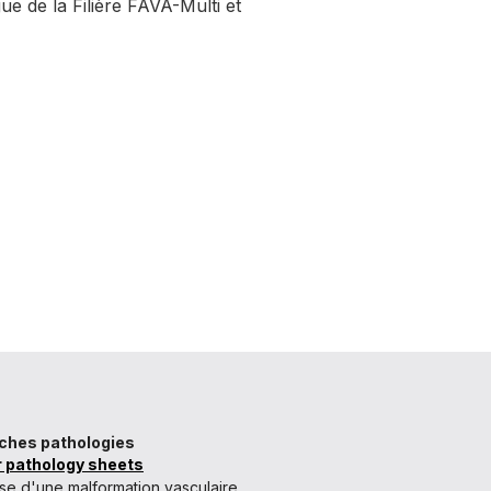
e de la Filière FAVA-Multi et
iches pathologies
r pathology sheets
se d'une malformation vasculaire